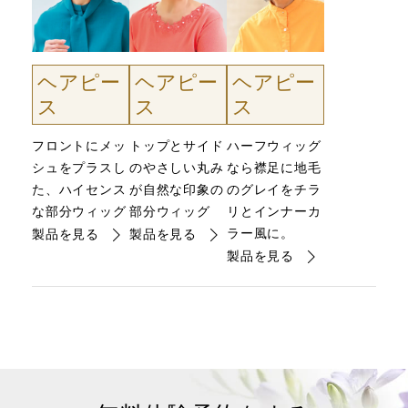
ヘアピー
ヘアピー
ヘアピー
ス
ス
ス
フロントにメッ
トップとサイド
ハーフウィッグ
シュをプラスし
のやさしい丸み
なら襟足に地毛
た、ハイセンス
が自然な印象の
のグレイをチラ
な部分ウィッグ
部分ウィッグ
リとインナーカ
ラー風に。
製品を見る
製品を見る
製品を見る