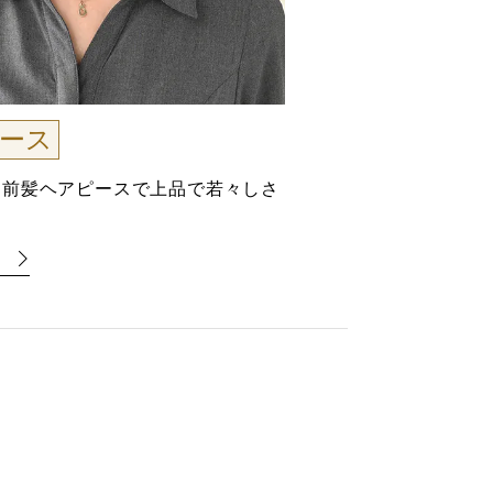
ース
し前髪ヘアピースで上品で若々しさ
る