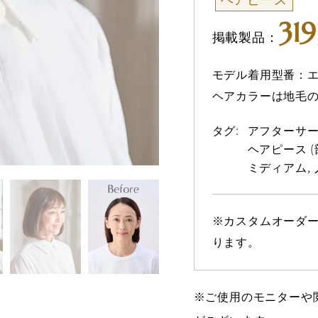
31
掲載製品：
モデル着用型番：エ
ヘアカラーは地毛
タグ:
アフターサ
ヘアピース 
ミディアム
※カスタムオーダー
ります。
※ご使用のモニターや