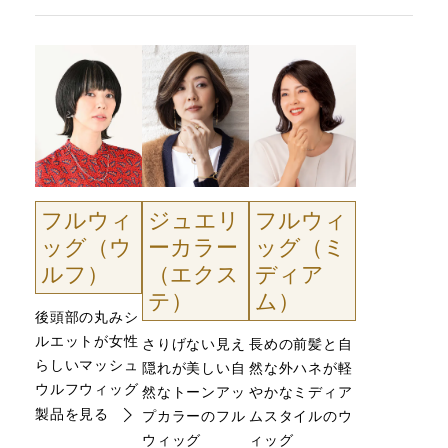
フルウィ
ジュエリ
フルウィ
ッグ（ウ
ーカラー
ッグ（ミ
ルフ）
（エクス
ディア
テ）
ム）
後頭部の丸みシ
ルエットが女性
さりげない見え
長めの前髪と自
らしいマッシュ
隠れが美しい自
然な外ハネが軽
ウルフウィッグ
然なトーンアッ
やかなミディア
製品を見る
プカラーのフル
ムスタイルのウ
ウィッグ
ィッグ