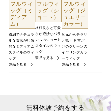
フルウィ
フルウィ
フルウィ
ッグ（ミ
ッグ（シ
ッグ（ジ
ディア
ョート）
ュエリー
ム）
カラー）
格好良さと可愛
さが絶妙なバラ
繊細でナチュラ
耳元からチラリ
ンスのショート
ルな質感が印象
と覗く 片方だ
スタイルのウィ
的なミディアム
けのグリーンの
ッグ
スタイルのウィ
イヤリングカラ
製品を見る
ッグ
ーウィッグ
製品を見る
製品を見る
無料体験予約をする