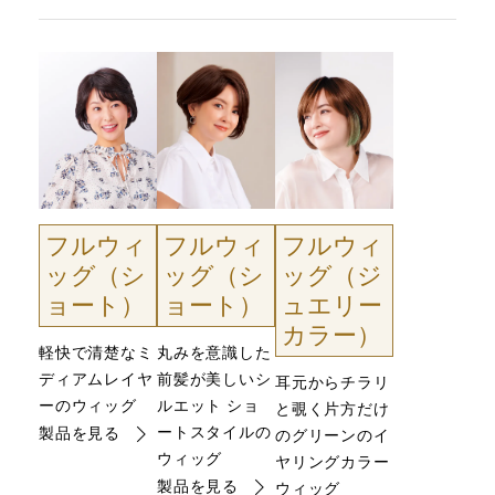
フルウィ
フルウィ
フルウィ
ッグ（シ
ッグ（シ
ッグ（ジ
ョート）
ョート）
ュエリー
カラー）
軽快で清楚なミ
丸みを意識した
ディアムレイヤ
前髪が美しいシ
耳元からチラリ
ーのウィッグ
ルエット ショ
と覗く片方だけ
ートスタイルの
製品を見る
のグリーンのイ
ウィッグ
ヤリングカラー
製品を見る
ウィッグ