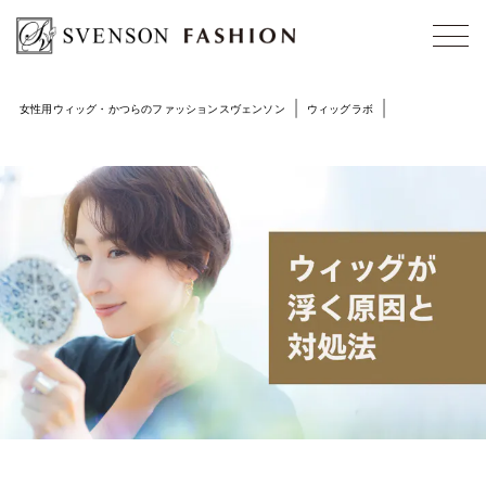
女性用ウィッグ・かつらのファッションスヴェンソン
ウィッグラボ
ウィッグが浮くの