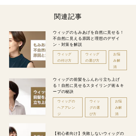
関連記事
ウィッグのもみあげを自然に見せる！
不自然に見える原因と理想のデザイ
ン・対策を解説
ウィッグ
ウィッグ
お悩
の付け方
の選び方
み解
消
ウィッグの前髪をふんわり立ち上げ
る！自然に見せるスタイリング術＆キ
ープの秘訣
ウィッグの
ウィッ
お悩
ヘアアレン
グの選
み解
ジ
び方
消
【初心者向け】失敗しないウィッグの