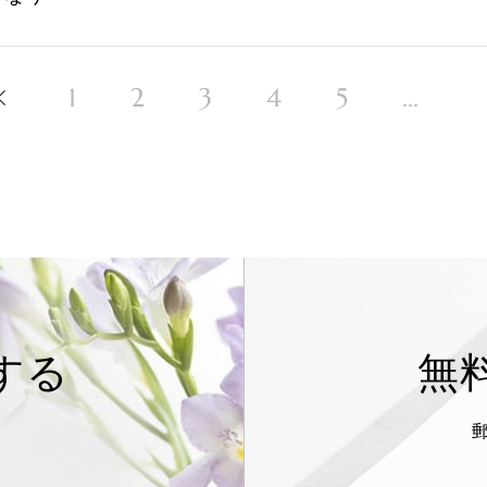
1
2
3
4
5
...
する
無