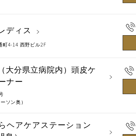
レディス
4-14 西野ビル2F
（大分県立病院内）頭皮ケ
ーナー
号
ローソン奥）
らヘアケアステーション