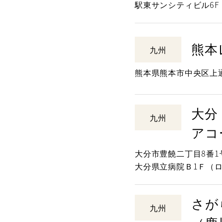
駅東サンシティビル6F
熊本
九州
熊本県熊本市中央区上通町
大分
九州
アコ
大分市豊饒二丁目8番1
大分県立病院Ｂ1Ｆ（
さが
九州