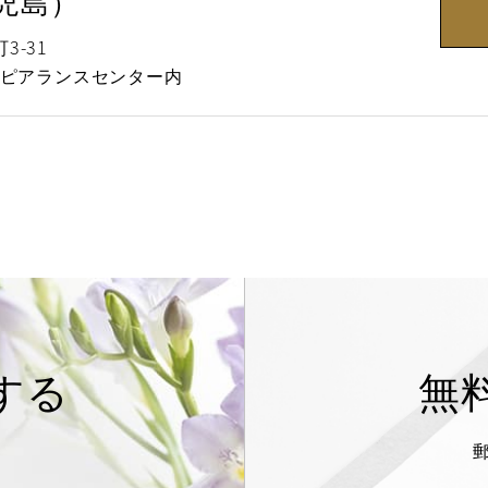
児島）
-31
アピアランスセンター内
する
無